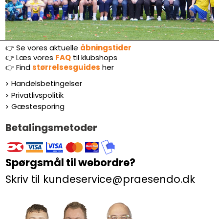
👉 Se vores aktuelle
åbningstider
👉
Læs vores
FAQ
til klubshops
👉
Find
størrelsesguides
her
Handelsbetingelser
Privatlivspolitik
Gæstesporing
Betalingsmetoder
Spørgsmål til webordre?
Skriv til kundeservice@praesendo.dk