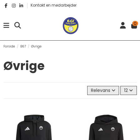
Kontakt en medarbejder
0
Forside
B67
Øvrige
Øvrige
Relevans
12