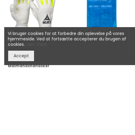
Vi bruger cookies for at forbedre din oplevelse på vores
hjemmeside. Ved at fortsætte accepterer du brugen af
cookies.
Læs mere
Accept
88 Pro Grip
Ispose (Genanvendelig)
Målmandshandsker
760,00 kr.
40,00 kr.