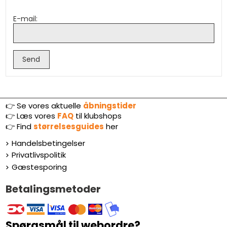
E-mail:
Send
👉 Se vores aktuelle
åbningstider
👉
Læs vores
FAQ
til klubshops
👉
Find
størrelsesguides
her
Handelsbetingelser
Privatlivspolitik
Gæstesporing
Betalingsmetoder
Spørgsmål til webordre?