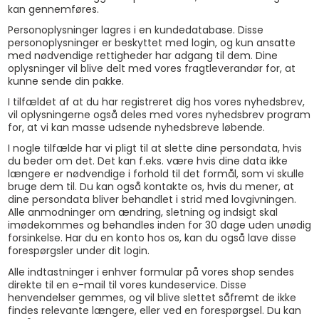
kan gennemføres.
Personoplysninger lagres i en kundedatabase. Disse
personoplysninger er beskyttet med login, og kun ansatte
med nødvendige rettigheder har adgang til dem. Dine
oplysninger vil blive delt med vores fragtleverandør for, at
kunne sende din pakke.
I tilfældet af at du har registreret dig hos vores nyhedsbrev,
vil oplysningerne også deles med vores nyhedsbrev program
for, at vi kan masse udsende nyhedsbreve løbende.
I nogle tilfælde har vi pligt til at slette dine persondata, hvis
du beder om det. Det kan f.eks. være hvis dine data ikke
længere er nødvendige i forhold til det formål, som vi skulle
bruge dem til. Du kan også kontakte os, hvis du mener, at
dine persondata bliver behandlet i strid med lovgivningen.
Alle anmodninger om ændring, sletning og indsigt skal
imødekommes og behandles inden for 30 dage uden unødig
forsinkelse. Har du en konto hos os, kan du også lave disse
forespørgsler under dit login.
Alle indtastninger i enhver formular på vores shop sendes
direkte til en e-mail til vores kundeservice. Disse
henvendelser gemmes, og vil blive slettet såfremt de ikke
findes relevante længere, eller ved en forespørgsel. Du kan