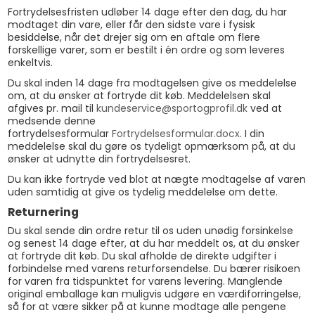
Fortrydelsesfristen udløber 14 dage efter den dag, du har
modtaget din vare, eller får den sidste vare i fysisk
besiddelse, når det drejer sig om en aftale om flere
forskellige varer, som er bestilt i én ordre og som leveres
enkeltvis.
Du skal inden 14 dage fra modtagelsen give os meddelelse
om, at du ønsker at fortryde dit køb. Meddelelsen skal
afgives pr. mail til
kundeservice@sportogprofil.dk
ved at
medsende denne
fortrydelsesformular
Fortrydelsesformular.docx
. I din
meddelelse skal du gøre os tydeligt opmærksom på, at du
ønsker at udnytte din fortrydelsesret.
Du kan ikke fortryde ved blot at nægte modtagelse af varen
uden samtidig at give os tydelig meddelelse om dette.
Returnering
Du skal sende din ordre retur til os uden unødig forsinkelse
og senest 14 dage efter, at du har meddelt os, at du ønsker
at fortryde dit køb. Du skal afholde de direkte udgifter i
forbindelse med varens returforsendelse. Du bærer risikoen
for varen fra tidspunktet for varens levering. Manglende
original emballage kan muligvis udgøre en værdiforringelse,
så for at være sikker på at kunne modtage alle pengene