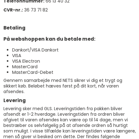
Telefonnummer:
66 13 40 32
CVR-nr.:
36 73 71 82
Betaling
På webshoppen kan du betale med:
Dankort/VISA Dankort
VISA
VISA Electron
MasterCard
MasterCard-Debet
Gennem samarbejde med NETS sikrer vi dig et trygt og
sikkert køb. Beløbet hæves først på dit kort, når varen
afsendes.
Levering
Levering sker med GLS. Leveringstiden fra pakken bliver
afsendt er 1-2 hverdage. Leveringstiden fra ordren bliver
afgivet til varen afsendes kan være op til 14 dage, men vi
bestræber os selvfølgelig på at afsende ordren så hurtigt
som muligt. I visse tilfælde kan leveringstiden være længere,
men så giver vi besked om dette. Der findes følgende