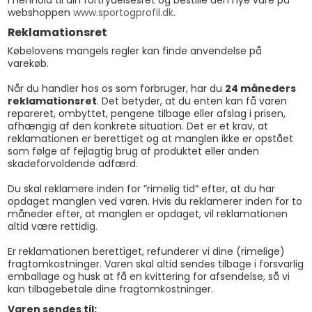
i henhold til din fortrydelsesret og bestille den nye vare på
webshoppen
www.sportogprofil.dk
.
Reklamationsret
Købelovens mangels regler kan finde anvendelse på
varekøb.
Når du handler hos os som forbruger, har du
24 måneders
reklamationsret
. Det betyder, at du enten kan få varen
repareret, ombyttet, pengene tilbage eller afslag i prisen,
afhængig af den konkrete situation. Det er et krav, at
reklamationen er berettiget og at manglen ikke er opstået
som følge af fejlagtig brug af produktet eller anden
skadeforvoldende adfærd.
Du skal reklamere inden for ”rimelig tid” efter, at du har
opdaget manglen ved varen. Hvis du reklamerer inden for to
måneder efter, at manglen er opdaget, vil reklamationen
altid være rettidig.
Er reklamationen berettiget, refunderer vi dine (rimelige)
fragtomkostninger. Varen skal altid sendes tilbage i forsvarlig
emballage og husk at få en kvittering for afsendelse, så vi
kan tilbagebetale dine fragtomkostninger.
Varen sendes til: