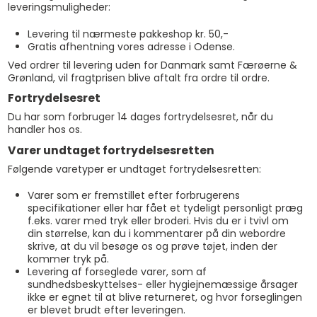
leveringsmuligheder:
Levering til nærmeste pakkeshop kr. 50,-
Gratis afhentning vores adresse i Odense.
Ved ordrer til levering uden for Danmark samt Færøerne &
Grønland, vil fragtprisen blive aftalt fra ordre til ordre.
Fortrydelsesret
Du har som forbruger 14 dages fortrydelsesret, når du
handler hos os.
Varer undtaget fortrydelsesretten
Følgende varetyper er undtaget fortrydelsesretten:
Varer som er fremstillet efter forbrugerens
specifikationer eller har fået et tydeligt personligt præg
f.eks. varer med tryk eller broderi. Hvis du er i tvivl om
din størrelse, kan du i kommentarer på din webordre
skrive, at du vil besøge os og prøve tøjet, inden der
kommer tryk på.
Levering af forseglede varer, som af
sundhedsbeskyttelses- eller hygiejnemæssige årsager
ikke er egnet til at blive returneret, og hvor forseglingen
er blevet brudt efter leveringen.