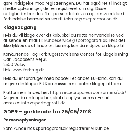
gøre indsigelse mod registreringen. Du har også ret til indsigt
i hvilke oplysninger, der er registreret om dig. Disse
rettigheder har du efter persondataloven og henvendelse i
forbindelse hermed rettes til:
faktura@dscpromotion.dk
.
Klageadgang
Hvis du vil klage over dit køb, skal du rette henvendelse ved
at sende en mail til:
kundeservice@sportogprofil.dk
. Hvis det
ikke lykkes os at finde en løsning, kan du indgive en klage til:
Konkurrence- og Forbrugerstyrelsens Center for Klageløsning
Carl Jacobsens Vej 35
2500 Valby
Link:
www.forbrug.dk
Hvis du er forbruger med bopæl i et andet EU-land, kan du
angive din klage i EU Kommissionens online klageplatform.
Platformen findes her:
http://ec.europa.eu/consumers/odr/
Angiver du en klage her, skal du oplyse vores e-mail
adresse:
info@sportogprofil.dk
GDPR - gældende fra 25/05/2018
Personoplysninger
Som kunde hos sportogprofil.dk registrerer vi kun de