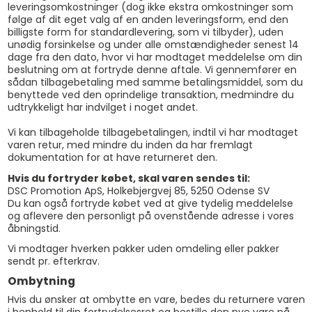
leveringsomkostninger (dog ikke ekstra omkostninger som
følge af dit eget valg af en anden leveringsform, end den
billigste form for standardlevering, som vi tilbyder), uden
unødig forsinkelse og under alle omstændigheder senest 14
dage fra den dato, hvor vi har modtaget meddelelse om din
beslutning om at fortryde denne aftale. Vi gennemfører en
sådan tilbagebetaling med samme betalingsmiddel, som du
benyttede ved den oprindelige transaktion, medmindre du
udtrykkeligt har indvilget i noget andet.
Vi kan tilbageholde tilbagebetalingen, indtil vi har modtaget
varen retur, med mindre du inden da har fremlagt
dokumentation for at have returneret den.
Hvis du fortryder købet, skal varen sendes til:
DSC Promotion ApS, Holkebjergvej 85, 5250 Odense SV
Du kan også fortryde købet ved at give tydelig meddelelse
og aflevere den personligt på ovenstående adresse i vores
åbningstid.
Vi modtager hverken pakker uden omdeling eller pakker
sendt pr. efterkrav.
Ombytning
Hvis du ønsker at ombytte en vare, bedes du returnere varen