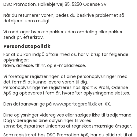
DSC Promotion, Holkebjervej 85, 5250 Odense SV
Når du returnerer varen, bedes du beskrive problemet så
detaljeret som muligt.
Vi modtager hverken pakker uden omdeling eller pakker
sendt pr. efterkrav.
Persondatapolitik
For at du kan indgå aftale med os, har vi brug for følgende
oplysninger:
Navn, adresse, tlf.nr. og e-mailadresse.
Vi foretager registreringen af dine personoplysninger med
det formål at kunne levere varen til dig.
Personoplysningerne registreres hos Sport & Profil, Odense
ApS og opbevares i fem år, hvorefter oplysningerne slettes.
Den dataansvarlige på
www.sportogprofil.dk
er: XX.
Dine oplysninger videregives eller sælges ikke til tredjemand.
Dog videregives dine oplysninger til vores
samarbejdspartner Uniconta af regnskabsmæssige årsager.
Som registreret hos DSC Promotion ApS, har du altid ret til at