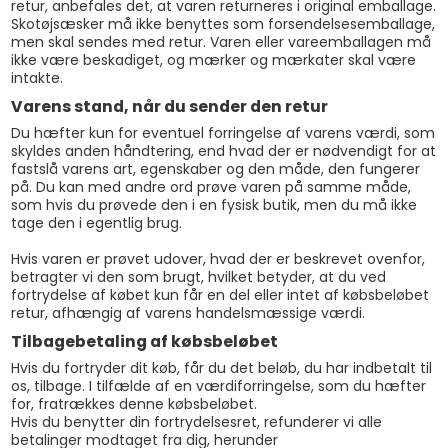
retur, anbefales det, at varen returneres i original emballage.
Skotøjsæsker må ikke benyttes som forsendelsesemballage,
men skal sendes med retur. Varen eller vareemballagen må
ikke være beskadiget, og mærker og mærkater skal være
intakte.
Varens stand, når du sender den retur
Du hæfter kun for eventuel forringelse af varens værdi, som
skyldes anden håndtering, end hvad der er nødvendigt for at
fastslå varens art, egenskaber og den måde, den fungerer
på. Du kan med andre ord prøve varen på samme måde,
som hvis du prøvede den i en fysisk butik, men du må ikke
tage den i egentlig brug.
Hvis varen er prøvet udover, hvad der er beskrevet ovenfor,
betragter vi den som brugt, hvilket betyder, at du ved
fortrydelse af købet kun får en del eller intet af købsbeløbet
retur, afhængig af varens handelsmæssige værdi.
Tilbagebetaling af købsbeløbet
Hvis du fortryder dit køb, får du det beløb, du har indbetalt til
os, tilbage. I tilfælde af en værdiforringelse, som du hæfter
for, fratrækkes denne købsbeløbet.
Hvis du benytter din fortrydelsesret, refunderer vi alle
betalinger modtaget fra dig, herunder