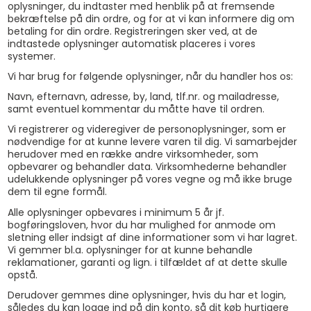
oplysninger, du indtaster med henblik på at fremsende
bekræftelse på din ordre, og for at vi kan informere dig om
betaling for din ordre. Registreringen sker ved, at de
indtastede oplysninger automatisk placeres i vores
systemer.
Vi har brug for følgende oplysninger, når du handler hos os:
Navn, efternavn, adresse, by, land, tlf.nr. og mailadresse,
samt eventuel kommentar du måtte have til ordren.
Vi registrerer og videregiver de personoplysninger, som er
nødvendige for at kunne levere varen til dig. Vi samarbejder
herudover med en række andre virksomheder, som
opbevarer og behandler data. Virksomhederne behandler
udelukkende oplysninger på vores vegne og må ikke bruge
dem til egne formål.
Alle oplysninger opbevares i minimum 5 år jf.
bogføringsloven, hvor du har mulighed for anmode om
sletning eller indsigt af dine informationer som vi har lagret.
Vi gemmer bl.a. oplysninger for at kunne behandle
reklamationer, garanti og lign. i tilfældet af at dette skulle
opstå.
Derudover gemmes dine oplysninger, hvis du har et login,
således du kan logge ind på din konto, så dit køb hurtigere