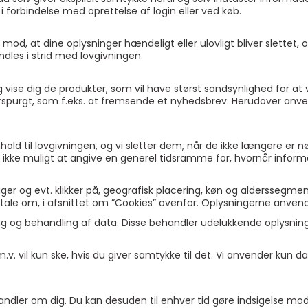
i forbindelse med oprettelse af login eller ved køb.
mod, at dine oplysninger hændeligt eller ulovligt bliver slettet, of
les i strid med lovgivningen.
 vise dig de produkter, som vil have størst sandsynlighed for at 
erspurgt, som f.eks. at fremsende et nyhedsbrev. Herudover anven
enhold til lovgivningen, og vi sletter dem, når de ikke længere e
ikke muligt at angive en generel tidsramme for, hvornår informa
r og evt. klikker på, geografisk placering, køn og alderssegment
r tale om, i afsnittet om ”Cookies” ovenfor. Oplysningerne anvend
ing og behandling af data. Disse behandler udelukkende oplysni
 vil kun ske, hvis du giver samtykke til det. Vi anvender kun dat
behandler om dig. Du kan desuden til enhver tid gøre indsigelse m