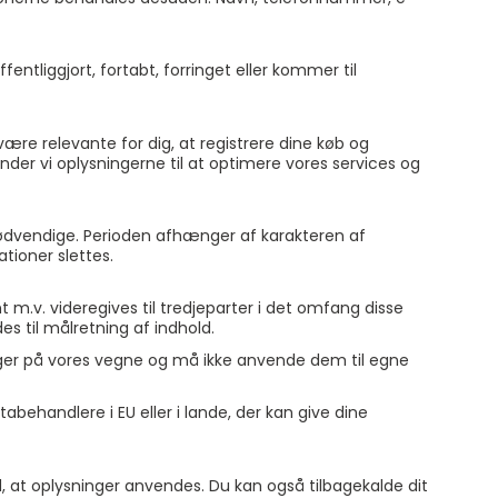
fentliggjort, fortabt, forringet eller kommer til
være relevante for dig, at registrere dine køb og
der vi oplysningerne til at optimere vores services og
r nødvendige. Perioden afhænger af karakteren af
tioner slettes.
 m.v. videregives til tredjeparter i det omfang disse
es til målretning af indhold.
nger på vores vegne og må ikke anvende dem til egne
abehandlere i EU eller i lande, der kan give dine
od, at oplysninger anvendes. Du kan også tilbagekalde dit