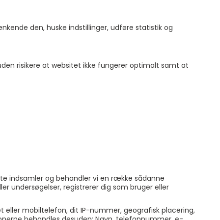
kende den, huske indstillinger, udføre statistik og
uden risikere at websitet ikke fungerer optimalt samt at
bsite indsamler og behandler vi en række sådanne
ller undersøgelser, registrerer dig som bruger eller
t eller mobiltelefon, dit IP-nummer, geografisk placering,
rmationerne behandles desuden: Navn, telefonnummer, e-