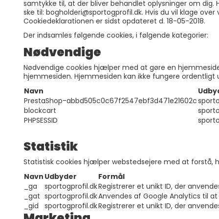
samtykke til, at der bliver behandlet oplysninger om dig. H
ske til: bogholderi@sportogprofil.dk. Hvis du vil klage ov
Cookiedeklarationen er sidst opdateret d. 18-05-2018.
Der indsamles følgende cookies, i følgende kategorier:
Nødvendige
Nødvendige cookies hjælper med at gøre en hjemmeside 
hjemmesiden. Hjemmesiden kan ikke fungere ordentligt u
Navn
Udby
PrestaShop-abbd505c0c67f2547ebf3d471e21602c
sporto
blockcart
sporto
PHPSESSID
sporto
Statistik
Statistisk cookies hjælper webstedsejere med at forstå
Navn
Udbyder
Formål
_ga
sportogprofil.dk
Registrerer et unikt ID, der anvend
_gat
sportogprofil.dk
Anvendes af Google Analytics til at 
_gid
sportogprofil.dk
Registrerer et unikt ID, der anvend
Marketing