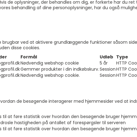
vis de oplysninger, der behandles om dig, er forkerte har du ret t
er vores behandling af dine personoplysninger, har du også mulighe
brugbar ved at aktivere grundlæggende funktioner såsom side-n
den disse cookies.
der
Formål
Udløb
Type
gprofil.dk
Nødvendig webshop cookie
5 år
HTTP Coo
gprofil.dk
Gemmer produkter i din indkøbskurv.
Session
HTTP Coo
gprofil.dk
Nødvendig webshop cookie.
Session
HTTP Coo
, hvordan de besøgende interagerer med hjemmesider ved at in
es til at føre statistik over hvordan den besøgende bruger hjemm
drosle hastigheden på antallet af forespørgsler til serveren
es til at føre statistik over hvordan den besøgende bruger hjemm