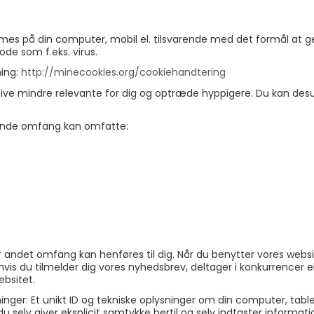
es på din computer, mobil el. tilsvarende med det formål at gen
de som f.eks. virus.
ning:
http://minecookies.org/cookiehandtering
 blive mindre relevante for dig og optræde hyppigere. Du kan des
erende omfang kan omfatte:
ller andet omfang kan henføres til dig. Når du benytter vores we
 hvis du tilmelder dig vores nyhedsbrev, deltager i konkurrencer e
ebsitet.
inger: Et unikt ID og tekniske oplysninger om din computer, table
g du selv giver eksplicit samtykke hertil og selv indtaster info