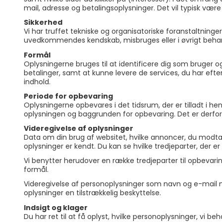
mail, adresse og betalingsoplysninger. Det vil typisk være 
Sikkerhed
Vi har truffet tekniske og organisatoriske foranstaltninger 
uvedkommendes kendskab, misbruges eller i øvrigt behand
Formål
Oplysningerne bruges til at identificere dig som bruger og
betalinger, samt at kunne levere de services, du har eft
indhold.
Periode for opbevaring
Oplysningerne opbevares i det tidsrum, der er tilladt i h
oplysningen og baggrunden for opbevaring. Det er derfor 
Videregivelse af oplysninger
Data om din brug af websitet, hvilke annoncer, du modtage
oplysninger er kendt. Du kan se hvilke tredjeparter, der e
Vi benytter herudover en række tredjeparter til opbevar
formål.
Videregivelse af personoplysninger som navn og e-mail m.v.
oplysninger en tilstrækkelig beskyttelse.
Indsigt og klager
Du har ret til at få oplyst, hvilke personoplysninger, vi 