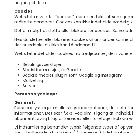
adgang til dem.
Cookies
Websitet anvender ”cookies”, der er en tekstfil, som gemm
målrette annoncer. Cookies kan ikke indeholde skadelig ko
Det er muligt at slette eller blokere for cookies. Se vejled
Hvis du sletter eller blokerer cookies vil annoncer kunne
der er indhold, du ikke kan få adgang til.
Websitet indeholder cookies fra tredjeparter, der i vari
Betalingsværktøjer
Statistikværktøjer, fx Google
Sociale medier plugin som Google og Instagram
Marketing
Server
Personoplysninger
Generelt
Personoplysninger er alle slags informationer, der i et e
informationer. Det sker f.eks. ved alm. tilgang af indhold,
abonnent, øvrig brug af services eller foretager køb via w
Vi indsamler og behandler typisk følgende typer af oplysn
samt hvilke sider du klikker på (interesser). I det omfan