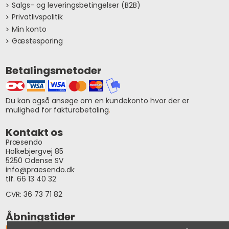
Salgs- og leveringsbetingelser (B2B)
Privatlivspolitik
Min konto
Gæstesporing
Betalingsmetoder
Du kan også ansøge om en kundekonto hvor der er
mulighed for fakturabetaling
.
Kontakt os
Præsendo
Holkebjergvej 85
5250 Odense SV
info@praesendo.dk
tlf. 66 13 40 32
CVR: 36 73 71 82
Åbningstider
Klik her og se vores åbningstider