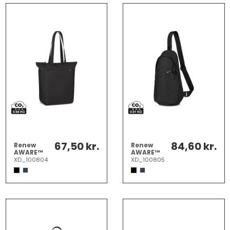
67,50 kr.
84,60 kr.
Renew
Renew
AWARE™
AWARE™
rPET
rPET Sling
XD_100804
XD_100805
mulepose
Bag
med
lynlås