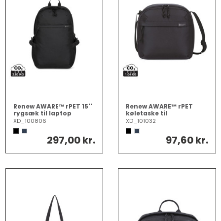
Renew AWARE™ rPET 15''
Renew AWARE™ rPET
rygsæk til laptop
køletaske til
madpakker
XD_100806
XD_101032
297,00 kr.
97,60 kr.