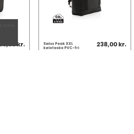
s mere
69,00 kr.
238,00 kr.
Swiss Peak XXL
køletaske PVC-fri
XD_P422.19