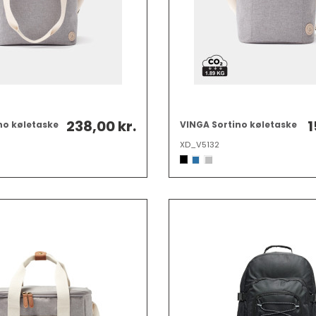
238,00 kr.
1
no køletaske
VINGA Sortino køletaske
XD_V5132