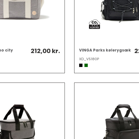
212,00 kr.
2
no city
VINGA Parks kølerygsæk
XD_V5180P