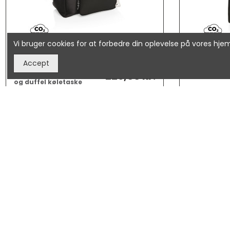
Vi bruger cookies for at forbedre din oplevelse på vores h
Accept
229,00 kr.
Swiss Peak XXL indkøbs
Stor basis k
og duffel køletaske
XD_P422.03
XD_P422.15