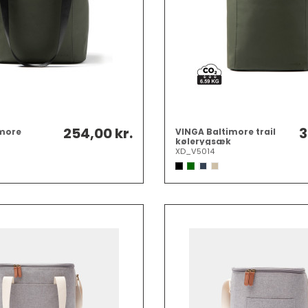
254,00 kr.
3
imore
VINGA Baltimore trail
kølerygsæk
XD_V5014