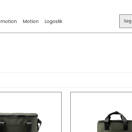
omotion
Motion
Logoslik