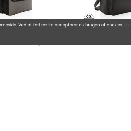
jemmeside. Ved at fortsætte accepterer du brugen af cookies.
Læ
128,00 kr.
1
øletaske
Swiss Peak køletaske
XD_P422.16