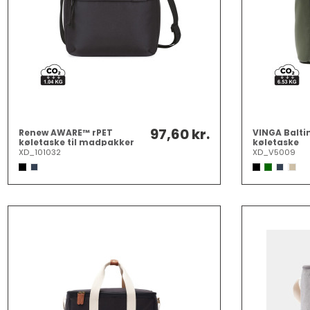
97,60 kr.
Renew AWARE™ rPET
VINGA Balt
køletaske til madpakker
køletaske
XD_101032
XD_V5009