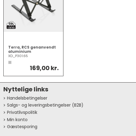
Terra, RCS genanvendt
aluminium
laptop/tablet stand
XD_P301.65
169,00 kr.
Nyttelige links
Handelsbetingelser
Salgs- og leveringsbetingelser (B2B)
Privatlivspolitik
Min konto
Gæstesporing