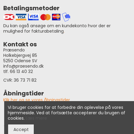
Betalingsmetoder
Du kan også ansøge om en kundekonto hvor der er
mulighed for fakturabetaling
.
Kontakt os
Præsendo
Holkebjergvej 85
5250 Odense SV
info@praesendo.dk
tlf. 66 13 40 32
CVR: 36 73 71 82
Åbningstider
Klik her og se vores åbningstider
Vi bruger cookies for at forbedre din oplevelse på vores
hjemmeside. Ved at fortsætte accepterer du brugen af
© Præsendo 2026
cookies.
Læs mere
Vi tager forbehold for prisændringer, tastefejl samt udsolgte
Accept
varer i vores webshop.