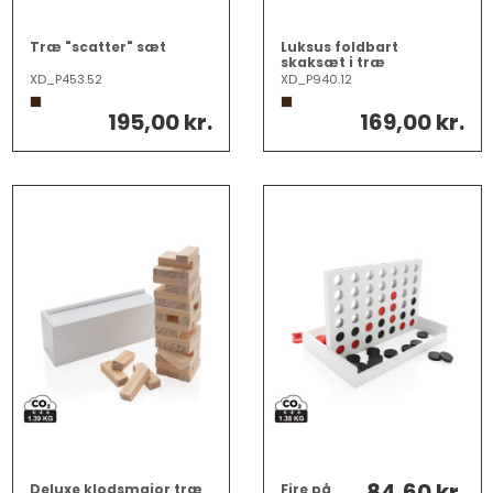
Træ "scatter" sæt
Luksus foldbart
skaksæt i træ
XD_P453.52
XD_P940.12
195,00 kr.
169,00 kr.
84,60 kr.
Deluxe klodsmajor træ
Fire på