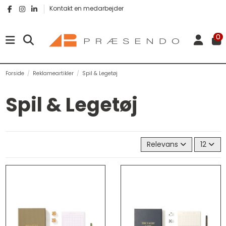
Kontakt en medarbejder
0
Forside
Reklameartikler
Spil & Legetøj
Spil & Legetøj
Relevans
12