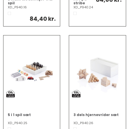
spil
stribe
træspil
XD_P940.16
XD_P940.24
84,40 kr.
5 i 1 spil sæt
3 dels hjernevrider sæt
XD_P940.25
XD_P940.26