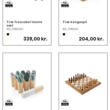
Træ frescobol tennis
Træ kongespil
sæt
XD_P453.50
XD_P453.51
339,00 kr.
204,00 kr.