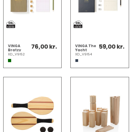
76,00 kr.
59,00 kr.
VINGA
VINGA The
Bratzy
Yacht
spil
terning
XD_V9152
XD_V9154
spil