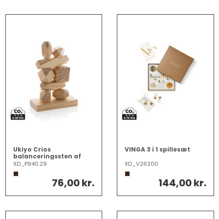
Ukiyo Crios
VINGA 3 i 1 spillesæt
balanceringssten af
træ i pose
XD_P940.29
XD_V26200
76,00 kr.
144,00 kr.