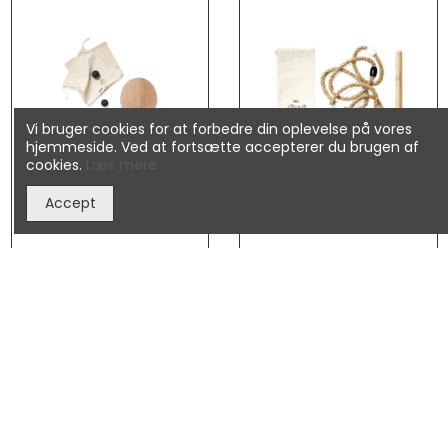
Vi bruger cookies for at forbedre din oplevelse på vores
hjemmeside. Ved at fortsætte accepterer du brugen af
cookies.
Læs mere
Accept
VINGA Colos strand
VINGA Faia ringspil
tennis spil
XD_V453000
XD_V453001
169,00 kr.
110,00 kr.