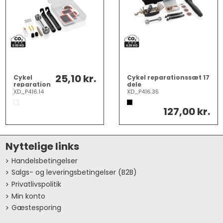
25,10 kr.
Cykel
Cykel reparationssæt 17
reparation
dele
kit
XD_P416.14
XD_P416.35
kompakt
127,00 kr.
Nyttelige links
Handelsbetingelser
Salgs- og leveringsbetingelser (B2B)
Privatlivspolitik
Min konto
Gæstesporing