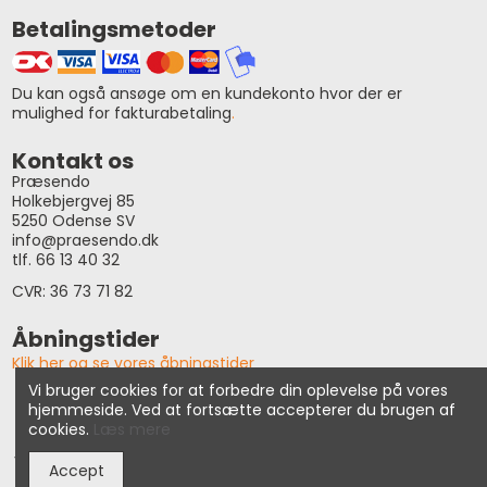
Betalingsmetoder
Du kan også ansøge om en kundekonto hvor der er
mulighed for fakturabetaling
.
Kontakt os
Præsendo
Holkebjergvej 85
5250 Odense SV
info@praesendo.dk
tlf. 66 13 40 32
CVR: 36 73 71 82
Åbningstider
Klik her og se vores åbningstider
Vi bruger cookies for at forbedre din oplevelse på vores
hjemmeside. Ved at fortsætte accepterer du brugen af
© Præsendo 2026
cookies.
Læs mere
Vi tager forbehold for prisændringer, tastefejl samt udsolgte
Accept
varer i vores webshop.