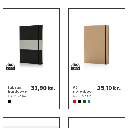
33,90 kr.
25,10 kr.
Luksus
A5
hardcover
notesbog
A5
XD_P773.53
XD_P773.95
notesbog