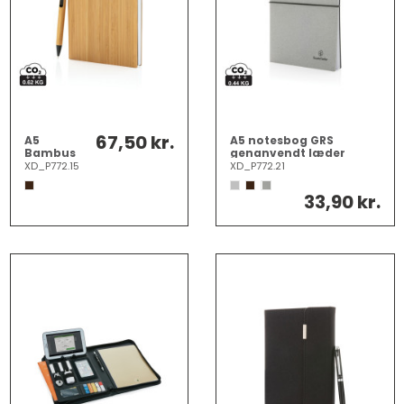
67,50 kr.
A5
A5 notesbog GRS
Bambus
genanvendt læder
notesbog
XD_P772.15
XD_P772.21
&
pennesæt
33,90 kr.