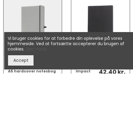
Vi bruger cookies for at forbedre din oplevelse på vores
hjemmeside. Ved at fortsætte accepterer du brugen af
cookies.
Læs mere
Accept
42,40 kr.
A5 hardcover notesbog
Impact
GRS genanvendt læder
softcover
stenpapir
XD_P774.20
XD_P774.21
A5
notesbog
36,10 kr.