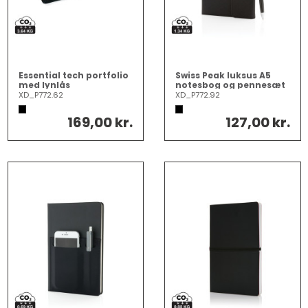
Essential tech portfolio
Swiss Peak luksus A5
med lynlås
notesbog og pennesæt
XD_P772.62
XD_P772.92
169,00 kr.
127,00 kr.