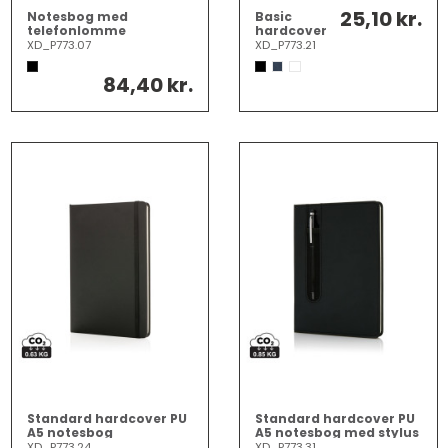
25,10 kr.
Notesbog med
Basic
telefonlomme
hardcover
notesbog
XD_P773.07
XD_P773.21
A5
84,40 kr.
Standard hardcover PU
Standard hardcover PU
A5 notesbog
A5 notesbog med stylus
pen
XD_P773.24
XD_P773.31