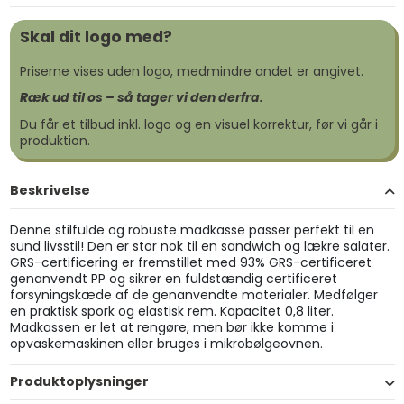
Skal dit logo med?
Priserne vises uden logo, medmindre andet er angivet.
Ræk ud til os – så tager vi den derfra.
Du får et tilbud inkl. logo og en visuel korrektur, før vi går i
produktion.
Beskrivelse
Denne stilfulde og robuste madkasse passer perfekt til en
sund livsstil! Den er stor nok til en sandwich og lækre salater.
GRS-certificering er fremstillet med 93% GRS-certificeret
genanvendt PP og sikrer en fuldstændig certificeret
forsyningskæde af de genanvendte materialer. Medfølger
en praktisk spork og elastisk rem. Kapacitet 0,8 liter.
Madkassen er let at rengøre, men bør ikke komme i
opvaskemaskinen eller bruges i mikrobølgeovnen.
Produktoplysninger