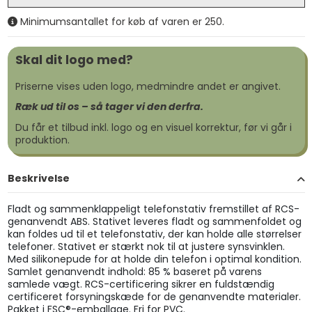
Minimumsantallet for køb af varen er 250.
Skal dit logo med?
Priserne vises uden logo, medmindre andet er angivet.
Ræk ud til os – så tager vi den derfra.
Du får et tilbud inkl. logo og en visuel korrektur, før vi går i
produktion.
Beskrivelse
Fladt og sammenklappeligt telefonstativ fremstillet af RCS-
genanvendt ABS. Stativet leveres fladt og sammenfoldet og
kan foldes ud til et telefonstativ, der kan holde alle størrelser
telefoner. Stativet er stærkt nok til at justere synsvinklen.
Med silikonepude for at holde din telefon i optimal kondition.
Samlet genanvendt indhold: 85 % baseret på varens
samlede vægt. RCS-certificering sikrer en fuldstændig
certificeret forsyningskæde for de genanvendte materialer.
Pakket i FSC®-emballage. Fri for PVC.