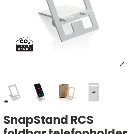
SnapStand RCS
foldbar telefonholder