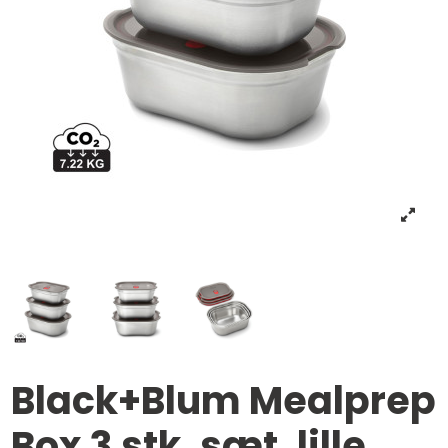
Black+Blum Mealprep
Box 3 stk. sæt, lille,