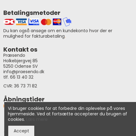
Betalingsmetoder
Du kan også ansøge om en kundekonto hvor der er
mulighed for fakturabetaling
.
Kontakt os
Præsendo
Holkebjergvej 85
5250 Odense SV
info@praesendo.dk
tlf. 66 13 40 32
CVR: 36 73 71 82
Åbningstider
Klik her og se vores åbningstider
Vi bruger cookies for at forbedre din oplevelse på vores
hjemmeside. Ved at fortsætte accepterer du brugen af
cookies.
Læs mere
© Præsendo 2026
Accept
Vi tager forbehold for prisændringer, tastefejl samt udsolgte