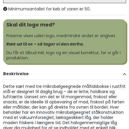
Minimumsantallet for køb af varen er 50.
Skal dit logo med?
Priserne vises uden logo, medmindre andet er angivet.
Ræk ud til os – så tager vi den derfra.
Du får et tilbud inkl. logo og en visuel korrektur, før vi går i
produktion.
Beskrivelse
Dette sæt med tre mikrobølgeegnede måltidsbokse i rustfrit
stål er designet til daglig brug – de er lette, holdbare og
lufttætte. Uanset om det er til morgenmad, frokost eller
snacks, er de ideelle til opbevaring af mad, frokost på farten
eller måltider, der kan gå direkte fra ovnen til bordet. Hver
beholder har en innovativ mikrobølgeegnet stålkonstruktion
med et vakuumforseglet, lækagesikkert låg, der holder
maden friskere i længere tid. Det halvgennemsigtige låg
giver dig mulighed for at se indholdet med et enkelt blik,