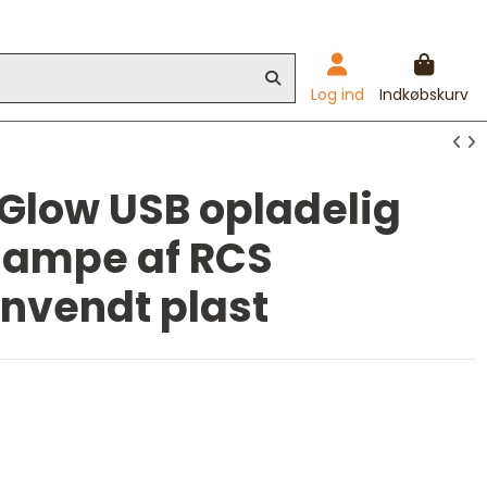
Log ind
Indkøbskurv
 Glow USB opladelig
lampe af RCS
nvendt plast