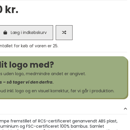
 kr.
Læg i indkøbskurv
llet for køb af varen er 25.
dit logo med?
ses uden logo, medmindre andet er angivet.
s – så tager vi den derfra.
bud inkl. logo og en visuel korrektur, før vi går i produktion.
mpe fremstillet af RCS-certificeret genanvendt ABS plast,
uminium og FSC-certificeret 100% bambus. Samlet