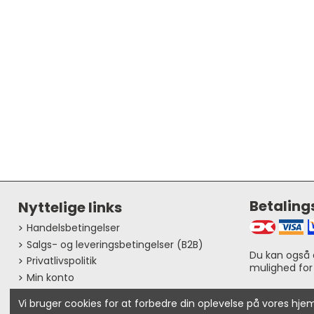
Betalin
Nyttelige links
Handelsbetingelser
Salgs- og leveringsbetingelser (B2B)
Du kan også 
Privatlivspolitik
mulighed for
Min konto
Gæstesporing
Vi bruger cookies for at forbedre din oplevelse på vores h