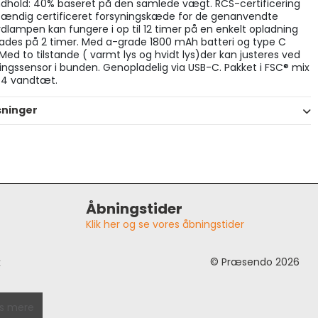
dhold: 40% baseret på den samlede vægt. RCS-certificering
stændig certificeret forsyningskæde for de genanvendte
rdlampen kan fungere i op til 12 timer på en enkelt opladning
ades på 2 timer. Med a-grade 1800 mAh batteri og type C
 Med to tilstande ( varmt lys og hvidt lys)der kan justeres ved
ingssensor i bunden. Genopladelig via USB-C. Pakket i FSC® mix
X4 vandtæt.
sninger
Åbningstider
Klik her og se vores åbningstider
© Præsendo 2026
k
s mere