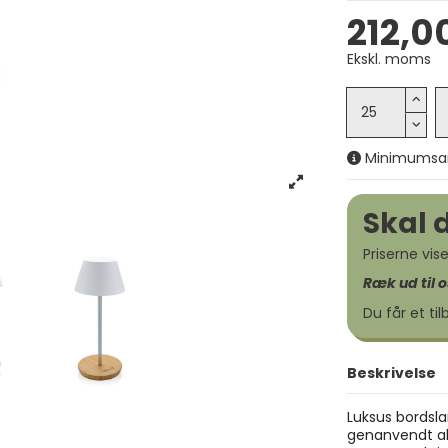
212,00
Ekskl. moms
Minimumsanta
Skal 
Priserne vi
Ræk ud til o
Du får et til
Beskrivelse
Luksus bordsla
genanvendt al