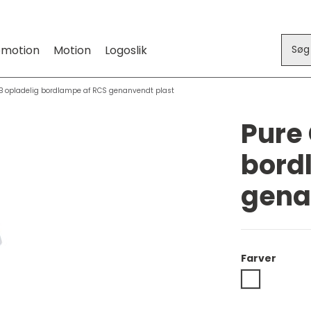
omotion
Motion
Logoslik
B opladelig bordlampe af RCS genanvendt plast
Pure
bord
gena
Farver
Hvid