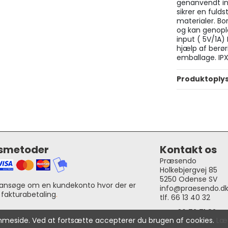
genanvendt in
sikrer en fuld
materialer. Bo
og kan genopl
input ( 5V/1A)
hjælp af berør
emballage. IP
Produktoply
gsmetoder
Kontakt os
Præsendo
Holkebjergvej 85
5250 Odense SV
ansøge om en kundekonto hvor der er
info@praesendo.d
 fakturabetaling
.
tlf. 66 13 40 32
CVR: 36 73 71 82
jemmeside. Ved at fortsætte accepterer du brugen af cookies.
Læ