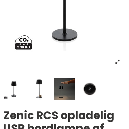
Zenic RCS opladelig
USB bordlampe af