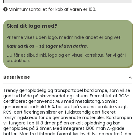
Minimumsantallet for køb af varen er 100.
Skal dit logo med?
Priserne vises uden logo, medmindre andet er angivet.
Ræk ud til os – så tager vi den derfra.
Du får et tilbud inkl. logo og en visuel korrektur, før vi går i
produktion.
Beskrivelse
Trendy genopladelig og transportabel bordlampe, som vil se
godt ud både på skrivebordet og i stuen. Fremstillet af RCS-
certificeret genanvendt ABS med metalstang. Samlet
genanvendt indhold: 51% baseret på varens samlede vægt.
RCS-certificeringen sikrer en fuldstændig certificeret
forsyningskæde for de genanvendte materialer. Bordlampen
vil fungere i op til 8 timer på en enkelt opladning og kan
genoplades på 3 timer. Med integreret 1200 mah A-grade
batteri, Med tre tilstande (varmt lys, hvidt lys og neutral), der