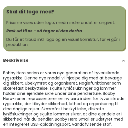
Skal dit logo med?
Priserne vises uden logo, medmindre andet er angivet.
Ræk ud til os – så tager vi den derfra.
Du får et tilbud inkl. logo og en visuel korrektur, før vi går i
produktion.
Beskrivelse
Bobby Hero serien er vores nye generation af tyverisikrede
rygsække. Denne nye model vil hjælpe dig med at bevæge
dig sikkert, ubekymret og organiseret. Nøglefunktioner som
skærefast beskyttelse, skjulte lynlåslukninger og lommer
holder dine ejendele sikre under dine pendlerture. Bobby
Hero-serien repræsenterer en ny æra inden for tyverisikrede
rygsække, der tilbyder sikkerhed, lethed og organisering til
dine daglige rejser. Skærefast beskyttelse, diskrete
lynlåslukninger og skjulte lommer sikrer, at dine ejendele er i
sikkerhed, når du pendler. Bobby Hero Small er udstyret med
en integreret USB-opladningsport, vandafvisende stof,