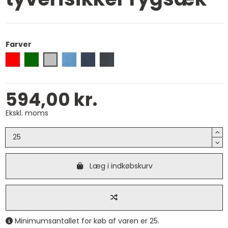
Farver
Rød
Grøn
Grå
Lyseblå
Marine Blå
Stenkul
594,00 kr.
Ekskl. moms
Læg i indkøbskurv
Minimumsantallet for køb af varen er 25.