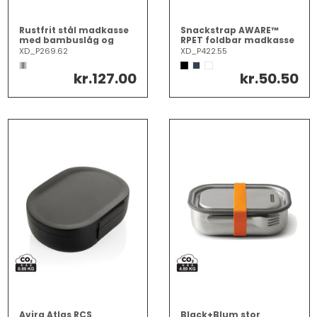
Rustfrit stål madkasse
Snackstrap AWARE™
med bambuslåg og
RPET foldbar madkasse
"spork"
30x20CM
XD_P269.62
XD_P422.55
kr.127.00
kr.50.50
Avira Atlas RCS
Black+Blum stor