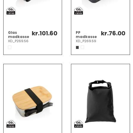
kr.101.60
kr.76.00
Glas
PP
madkasse
madkasse
med
med
XD_P269.56
XD_P269.59
bambus
"spork"
låg