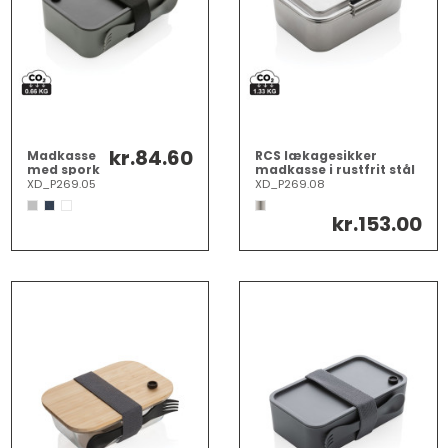
kr.84.60
Madkasse
RCS lækagesikker
med spork
madkasse i rustfrit stål
i GRS RPP
XD_P269.05
XD_P269.08
kr.153.00