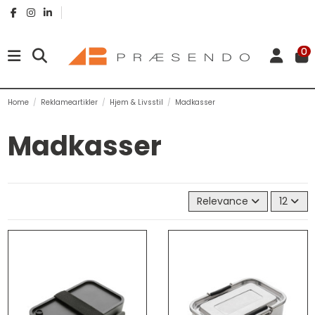
0
Home
Reklameartikler
Hjem & Livsstil
Madkasser
Madkasser
Relevance
12