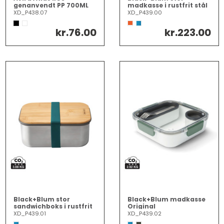
genanvendt PP 700ML
madkasse i rustfrit stål
madkasse
XD_P438.07
XD_P439.00
kr.76.00
kr.223.00
Black+Blum stor
Black+Blum madkasse
sandwichboks i rustfrit
Original
stål
XD_P439.01
XD_P439.02