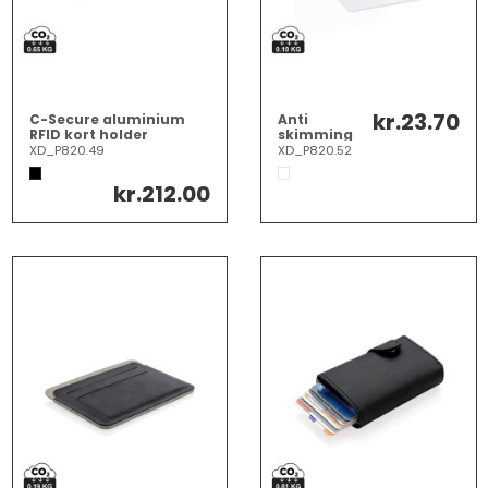
kr.23.70
C-Secure aluminium
Anti
RFID kort holder
skimming
RFID kort
XD_P820.49
XD_P820.52
med aktiv
chip
kr.212.00