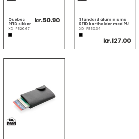
kr.50.90
Quebec
Standard aluminiums
RFID sikker
RFID kortholder med PU
kort
pung
XD_P820.67
XD_P850.34
holder
kr.127.00