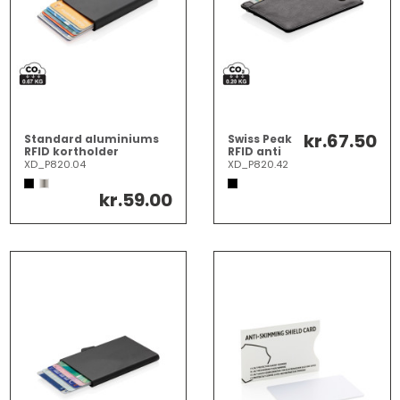
kr.67.50
Standard aluminiums
Swiss Peak
RFID kortholder
RFID anti
skimming
XD_P820.04
XD_P820.42
kortholder
kr.59.00