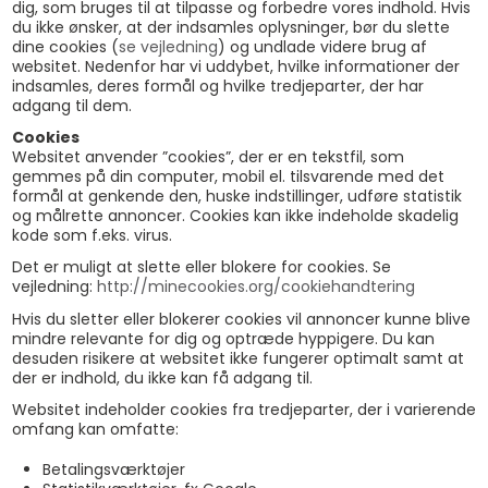
dig, som bruges til at tilpasse og forbedre vores indhold. Hvis
du ikke ønsker, at der indsamles oplysninger, bør du slette
dine cookies (
se vejledning
) og undlade videre brug af
websitet. Nedenfor har vi uddybet, hvilke informationer der
indsamles, deres formål og hvilke tredjeparter, der har
adgang til dem.
Cookies
Websitet anvender ”cookies”, der er en tekstfil, som
gemmes på din computer, mobil el. tilsvarende med det
formål at genkende den, huske indstillinger, udføre statistik
og målrette annoncer. Cookies kan ikke indeholde skadelig
kode som f.eks. virus.
Det er muligt at slette eller blokere for cookies. Se
vejledning:
http://minecookies.org/cookiehandtering
Hvis du sletter eller blokerer cookies vil annoncer kunne blive
mindre relevante for dig og optræde hyppigere. Du kan
desuden risikere at websitet ikke fungerer optimalt samt at
der er indhold, du ikke kan få adgang til.
Websitet indeholder cookies fra tredjeparter, der i varierende
omfang kan omfatte:
Betalingsværktøjer