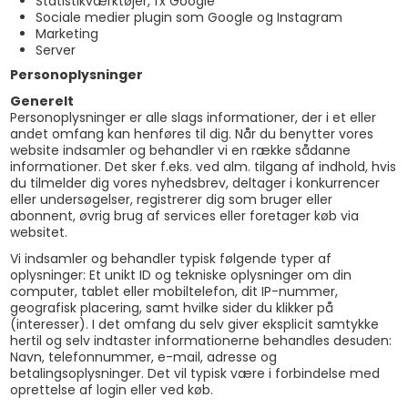
Statistikværktøjer, fx Google
Sociale medier plugin som Google og Instagram
Marketing
Server
Personoplysninger
Generelt
Personoplysninger er alle slags informationer, der i et eller
andet omfang kan henføres til dig. Når du benytter vores
website indsamler og behandler vi en række sådanne
informationer. Det sker f.eks. ved alm. tilgang af indhold, hvis
du tilmelder dig vores nyhedsbrev, deltager i konkurrencer
eller undersøgelser, registrerer dig som bruger eller
abonnent, øvrig brug af services eller foretager køb via
websitet.
Vi indsamler og behandler typisk følgende typer af
oplysninger: Et unikt ID og tekniske oplysninger om din
computer, tablet eller mobiltelefon, dit IP-nummer,
geografisk placering, samt hvilke sider du klikker på
(interesser). I det omfang du selv giver eksplicit samtykke
hertil og selv indtaster informationerne behandles desuden:
Navn, telefonnummer, e-mail, adresse og
betalingsoplysninger. Det vil typisk være i forbindelse med
oprettelse af login eller ved køb.