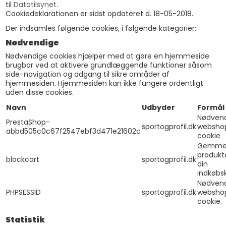
til
Datatilsynet
.
Cookiedeklarationen er sidst opdateret d. 18-05-2018.
Der indsamles følgende cookies, i følgende kategorier:
Nødvendige
Nødvendige cookies hjælper med at gøre en hjemmeside
brugbar ved at aktivere grundlæggende funktioner såsom
side-navigation og adgang til sikre områder af
hjemmesiden. Hjemmesiden kan ikke fungere ordentligt
uden disse cookies.
Navn
Udbyder
Formål
Nødven
PrestaShop-
sportogprofil.dk
websho
abbd505c0c67f2547ebf3d471e21602c
cookie
Gemme
produkte
blockcart
sportogprofil.dk
din
indkøbsk
Nødven
PHPSESSID
sportogprofil.dk
websho
cookie.
Statistik