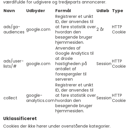
værdifulde for udgivere og tredjeparts annoncører.
Navn
Udbyder
Formål
Udløb
Type
Registrerer et unikt
ID, der anvendes til
ads/ga-
at føre statistik over
HTTP
google.com
2 år
audiences
hvordan den
Cookie
besøgende bruger
hjemmesiden.
Anvendes af
Google Analytics til
at drosle
ads/user-
HTTP
google.com
hastigheden på
Session
lists/#
Cookie
antallet af
forespørgsler til
serveren
Registrerer et unikt
ID, der anvendes til
google-
at føre statistik over
HTTP
collect
Session
analytics.com
hvordan den
Cookie
besøgende bruger
hjemmesiden.
Uklassificeret
Cookies der ikke hører under ovenstående kategorier.