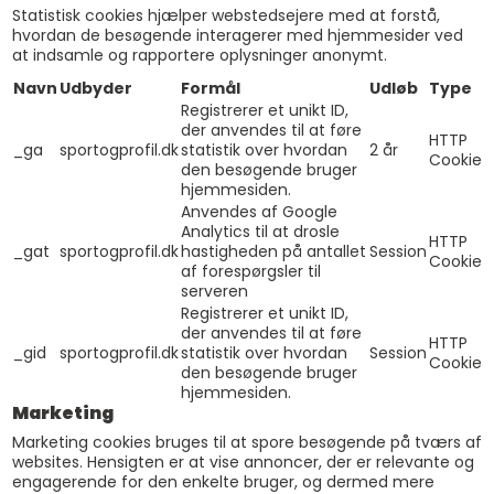
Statistisk cookies hjælper webstedsejere med at forstå,
hvordan de besøgende interagerer med hjemmesider ved
at indsamle og rapportere oplysninger anonymt.
Navn
Udbyder
Formål
Udløb
Type
Registrerer et unikt ID,
der anvendes til at føre
HTTP
_ga
sportogprofil.dk
statistik over hvordan
2 år
Cookie
den besøgende bruger
hjemmesiden.
Anvendes af Google
Analytics til at drosle
HTTP
_gat
sportogprofil.dk
hastigheden på antallet
Session
Cookie
af forespørgsler til
serveren
Registrerer et unikt ID,
der anvendes til at føre
HTTP
_gid
sportogprofil.dk
statistik over hvordan
Session
Cookie
den besøgende bruger
hjemmesiden.
Marketing
Marketing cookies bruges til at spore besøgende på tværs af
websites. Hensigten er at vise annoncer, der er relevante og
engagerende for den enkelte bruger, og dermed mere