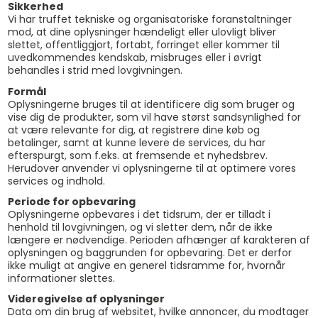
Sikkerhed
Vi har truffet tekniske og organisatoriske foranstaltninger
mod, at dine oplysninger hændeligt eller ulovligt bliver
slettet, offentliggjort, fortabt, forringet eller kommer til
uvedkommendes kendskab, misbruges eller i øvrigt
behandles i strid med lovgivningen.
Formål
Oplysningerne bruges til at identificere dig som bruger og
vise dig de produkter, som vil have størst sandsynlighed for
at være relevante for dig, at registrere dine køb og
betalinger, samt at kunne levere de services, du har
efterspurgt, som f.eks. at fremsende et nyhedsbrev.
Herudover anvender vi oplysningerne til at optimere vores
services og indhold.
Periode for opbevaring
Oplysningerne opbevares i det tidsrum, der er tilladt i
henhold til lovgivningen, og vi sletter dem, når de ikke
længere er nødvendige. Perioden afhænger af karakteren af
oplysningen og baggrunden for opbevaring. Det er derfor
ikke muligt at angive en generel tidsramme for, hvornår
informationer slettes.
Videregivelse af oplysninger
Data om din brug af websitet, hvilke annoncer, du modtager