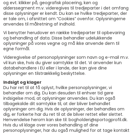
og evt. klikker på, geografisk placering, køn og
alderssegment m.v. videregives til tredjeparter i det omfang
disse oplysninger er kendt. Du kan se hvilke tredjeparter, der
er tale om, i afsnittet om ”Cookies” ovenfor. Oplysningerne
anvendes til målretning af indhold.
Vi benytter herudover en række tredjeparter til opbevaring
og behandling af data. Disse behandler udelukkende
oplysninger på vores vegne og må ikke anvende dem til
egne formål.
Videregivelse af personoplysninger som navn og e-mail m.v.
vil kun ske, hvis du giver samtykke til det. Vi anvender kun
databehandlere i EU eller i lande, der kan give dine
oplysninger en tilstrækkelig beskyttelse.
Indsigt og klager
Du har ret til at få oplyst, hvilke personoplysninger, vi
behandler om dig. Du kan desuden til enhver tid gøre
indsigelse mod, at oplysninger anvendes. Du kan også
tilbagekalde dit samtykke til, at der bliver behandlet
oplysninger om dig. Hvis de oplysninger, der behandles om
dig, er forkerte har du ret til at de bliver rettet eller slettet.
Henvendelse herom kan ske til: bogholderi@sportogprofil.dk.
Hvis du vil klage over vores behandling af dine
personoplysninger, har du også mulighed for at tage kontakt