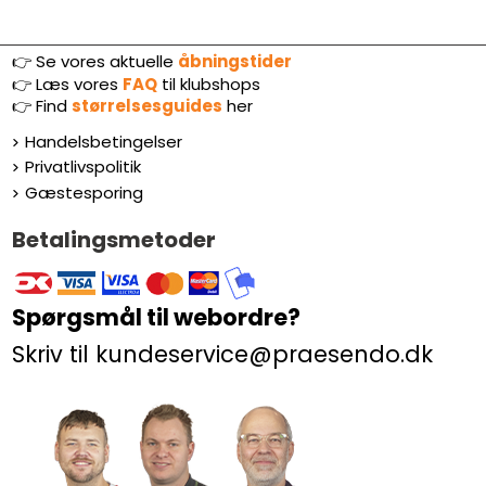
👉 Se vores aktuelle
åbningstider
👉
Læs vores
FAQ
til klubshops
👉
Find
størrelsesguides
her
Handelsbetingelser
Privatlivspolitik
Gæstesporing
Betalingsmetoder
Spørgsmål til webordre?
Skriv til kundeservice@praesendo.dk