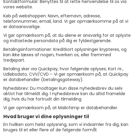
Kontaktformular: Benyttes til at rette henvendelse til os via
vores website.
Køb på webshoppen: Navn, efternavn, adresse,
telefonnummer, email, land. Vi gør opmærksomme på at vi
er dataansvarlige.
Vi gør opmærksom på, at du alene er ansvarlig for at oplyste
og indtastede persondata på dig er fyldestgørende.
Betalingsinformationer: Kreditkort oplysninger krypteres, og
kan ikke læses af nogen, hverken os, eller fremmed
tredjepart.
Betaling sker via Quickpay, hvor følgende oplyses; Kort nr.,
Udløbsdato, CVV/CVD – Vi gør opmærksom på, at Quickpay
er databehandler (betalingsgateway).
Nyhedsbrev: Du modtager kun disse nyhedesbrev du selv
aktivt har tilmeldt dig. I nyhedsbreve kan du altid framelde
dig, hvis du har fortrudt din tilmelding.
Vi gør opmærksom på, at Mailchimp er databehandler.
Hvad bruger vi dine oplysninger til
En hvilken som helst oplysning, som vi indsamler fra dig, kan
bruges til et eller flere af de følgende formål: