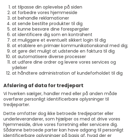
at tilpasse din oplevelse på siden
at forbedre vores hjemmeside
at behandle reklamationer
at sende bestilte produkter til dig
at kunne besvare dine forespørgsler
at identificere dig som en kontrahent
at muliggøre et eventuelt sikkert login til dig
at etablere en primær kommunikationskanal med dig;
at gøre det muligt at udstende en faktura til dig
at automatisere diverse processer
at udføre dine ordrer og levere vores services og
ydelser
at håndtere administration af kundeforholdet til dig
Afsløring af data for tredjepart
Vi hverken sælger, handler med eller på anden måde
overfører personligt identificerbare oplysninger til
tredjeparter.
Dette omfatter dog ikke betroede tredjeparter eller
underleverandører, som hjælper os med at drive vores
hjemmeside, drive vores forretning eller servicere dig.
Sådanne betroede parter kan have adgang til personligt
identificerbare oplysninger på basis af, hvad der er