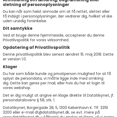
sletning af personoplysninger
Du kan når som helst anmode om at få rettet, slettet eller
få indsigt i personoplysninger, der vedrører dig, hvilket vil ske
uden unødig forsinkelse.
Dit samtykke
Ved at bruge denne hjemmeside, accepterer du denne
Privatlivspolitik for vores virksomhed.
Opdatering af Privatlivspolitik
Denne privatlivspolitik blev senest ændret 15. maj 2018. Dette
er version 1.0.
Klager
Du har som både kunde og privatperson mulighed for at få
oplyst de persondata, vi måtte ligge inde med omkring
dig. Dette kan gøres per mail, eller hvis du har et login til
vores webshop.
Det er dig muligt at angive en klage direkte til Datatilsynet, jf.
persondatalovens § 58, stk. 1.
Datatilsynet, Borgergade 28, 5, 1300 København K. Tlf. 3319
3200 eller e-mail dt@datatilsynet.dk, se evt. mere på
www.datatilsynet.dk – Såfremt du ønsker at klage, vil vi gerne