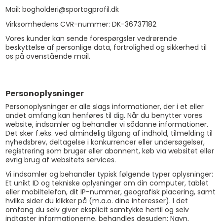
Mail: bogholderi@sportogprofil.dk
Virksomhedens CVR-nummer: DK-36737182
Vores kunder kan sende forespørgsler vedrørende
beskyttelse af personlige data, fortrolighed og sikkerhed til
os på ovenstående mail.
Personoplysninger
Personoplysninger er alle slags informationer, der i et eller
andet omfang kan henføres til dig. Når du benytter vores
website, indsamler og behandler vi sådanne informationer.
Det sker f.eks. ved almindelig tilgang af indhold, tilmelding til
nyhedsbrev, deltagelse i konkurrencer eller undersøgelser,
registrering som bruger eller abonnent, køb via websitet eller
øvrig brug af websitets services.
Vi indsamler og behandler typisk følgende typer oplysninger:
Et unikt ID og tekniske oplysninger om din computer, tablet
eller mobiltelefon, dit IP-nummer, geografisk placering, samt
hvilke sider du klikker på (m.a.o. dine interesser). I det
omfang du selv giver eksplicit samtykke hertil og selv
indtaster informationerne, behandles desuden: Navn,