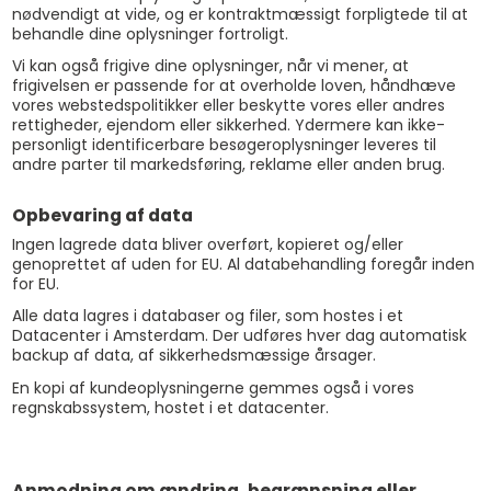
nødvendigt at vide, og er kontraktmæssigt forpligtede til at
behandle dine oplysninger fortroligt.
Vi kan også frigive dine oplysninger, når vi mener, at
frigivelsen er passende for at overholde loven, håndhæve
vores webstedspolitikker eller beskytte vores eller andres
rettigheder, ejendom eller sikkerhed. Ydermere kan ikke-
personligt identificerbare besøgeroplysninger leveres til
andre parter til markedsføring, reklame eller anden brug.
Opbevaring af data
Ingen lagrede data bliver overført, kopieret og/eller
genoprettet af uden for EU. Al databehandling foregår inden
for EU.
Alle data lagres i databaser og filer, som hostes i et
Datacenter i Amsterdam. Der udføres hver dag automatisk
backup af data, af sikkerhedsmæssige årsager.
En kopi af kundeoplysningerne gemmes også i vores
regnskabssystem, hostet i et datacenter.
Anmodning om ændring, begrænsning eller