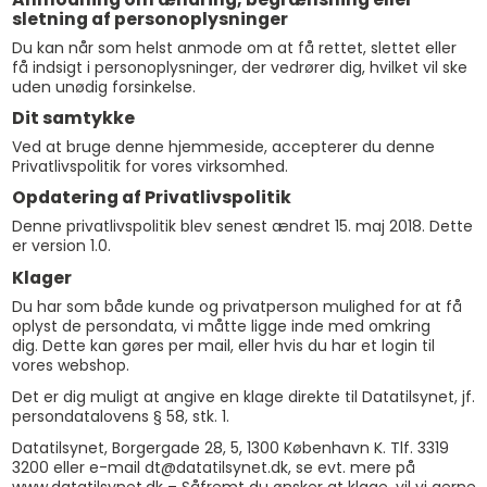
sletning af personoplysninger
Du kan når som helst anmode om at få rettet, slettet eller
få indsigt i personoplysninger, der vedrører dig, hvilket vil ske
uden unødig forsinkelse.
Dit samtykke
Ved at bruge denne hjemmeside, accepterer du denne
Privatlivspolitik for vores virksomhed.
Opdatering af Privatlivspolitik
Denne privatlivspolitik blev senest ændret 15. maj 2018. Dette
er version 1.0.
Klager
Du har som både kunde og privatperson mulighed for at få
oplyst de persondata, vi måtte ligge inde med omkring
dig. Dette kan gøres per mail, eller hvis du har et login til
vores webshop.
Det er dig muligt at angive en klage direkte til Datatilsynet, jf.
persondatalovens § 58, stk. 1.
Datatilsynet, Borgergade 28, 5, 1300 København K. Tlf. 3319
3200 eller e-mail dt@datatilsynet.dk, se evt. mere på
www.datatilsynet.dk – Såfremt du ønsker at klage, vil vi gerne