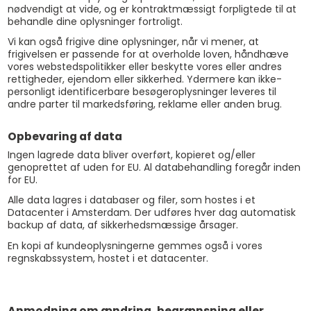
nødvendigt at vide, og er kontraktmæssigt forpligtede til at
behandle dine oplysninger fortroligt.
Vi kan også frigive dine oplysninger, når vi mener, at
frigivelsen er passende for at overholde loven, håndhæve
vores webstedspolitikker eller beskytte vores eller andres
rettigheder, ejendom eller sikkerhed. Ydermere kan ikke-
personligt identificerbare besøgeroplysninger leveres til
andre parter til markedsføring, reklame eller anden brug.
Opbevaring af data
Ingen lagrede data bliver overført, kopieret og/eller
genoprettet af uden for EU. Al databehandling foregår inden
for EU.
Alle data lagres i databaser og filer, som hostes i et
Datacenter i Amsterdam. Der udføres hver dag automatisk
backup af data, af sikkerhedsmæssige årsager.
En kopi af kundeoplysningerne gemmes også i vores
regnskabssystem, hostet i et datacenter.
Anmodning om ændring, begrænsning eller