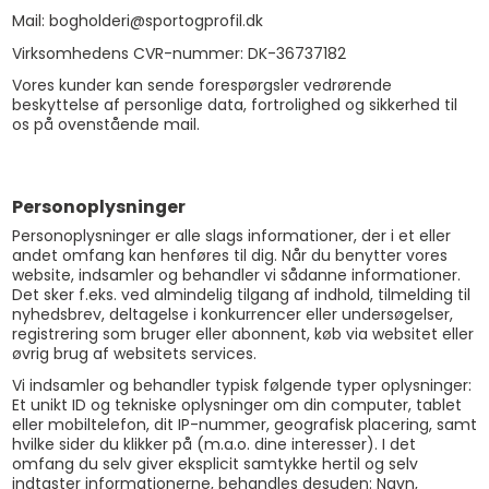
Mail: bogholderi@sportogprofil.dk
Virksomhedens CVR-nummer: DK-36737182
Vores kunder kan sende forespørgsler vedrørende
beskyttelse af personlige data, fortrolighed og sikkerhed til
os på ovenstående mail.
Personoplysninger
Personoplysninger er alle slags informationer, der i et eller
andet omfang kan henføres til dig. Når du benytter vores
website, indsamler og behandler vi sådanne informationer.
Det sker f.eks. ved almindelig tilgang af indhold, tilmelding til
nyhedsbrev, deltagelse i konkurrencer eller undersøgelser,
registrering som bruger eller abonnent, køb via websitet eller
øvrig brug af websitets services.
Vi indsamler og behandler typisk følgende typer oplysninger:
Et unikt ID og tekniske oplysninger om din computer, tablet
eller mobiltelefon, dit IP-nummer, geografisk placering, samt
hvilke sider du klikker på (m.a.o. dine interesser). I det
omfang du selv giver eksplicit samtykke hertil og selv
indtaster informationerne, behandles desuden: Navn,