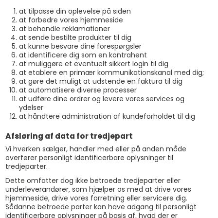
at tilpasse din oplevelse på siden
at forbedre vores hjemmeside
at behandle reklamationer
at sende bestilte produkter til dig
at kunne besvare dine forespørgsler
at identificere dig som en kontrahent
at muliggøre et eventuelt sikkert login til dig
at etablere en primær kommunikationskanal med dig;
at gøre det muligt at udstende en faktura til dig
at automatisere diverse processer
at udføre dine ordrer og levere vores services og
ydelser
at håndtere administration af kundeforholdet til dig
Afsløring af data for tredjepart
Vi hverken sælger, handler med eller på anden måde
overfører personligt identificerbare oplysninger til
tredjeparter.
Dette omfatter dog ikke betroede tredjeparter eller
underleverandører, som hjælper os med at drive vores
hjemmeside, drive vores forretning eller servicere dig.
Sådanne betroede parter kan have adgang til personligt
identificerbare oplysninger på basis af, hvad der er