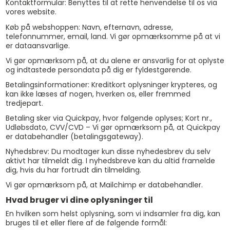
Kontaktformular: Benyttes til at rette henvendelse til os via
vores website.
Køb på webshoppen: Navn, efternavn, adresse,
telefonnummer, email, land. Vi gør opmærksomme på at vi
er dataansvarlige.
Vi gør opmærksom på, at du alene er ansvarlig for at oplyste
og indtastede persondata på dig er fyldestgørende.
Betalingsinformationer: Kreditkort oplysninger krypteres, og
kan ikke læses af nogen, hverken os, eller fremmed
tredjepart.
Betaling sker via Quickpay, hvor følgende oplyses; Kort nr.,
Udløbsdato, CVV/CVD – Vi gør opmærksom på, at Quickpay
er databehandler (betalingsgateway).
Nyhedsbrev: Du modtager kun disse nyhedesbrev du selv
aktivt har tilmeldt dig. I nyhedsbreve kan du altid framelde
dig, hvis du har fortrudt din tilmelding.
Vi gør opmærksom på, at Mailchimp er databehandler.
Hvad bruger vi dine oplysninger til
En hvilken som helst oplysning, som vi indsamler fra dig, kan
bruges til et eller flere af de følgende formål: