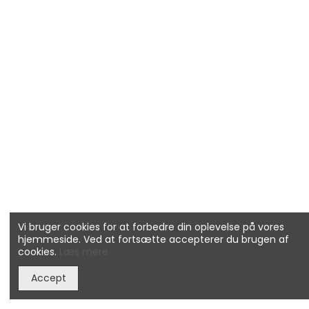
Vi bruger cookies for at forbedre din oplevelse på vores
hjemmeside. Ved at fortsætte accepterer du brugen af
cookies.
Læs mere
Accept